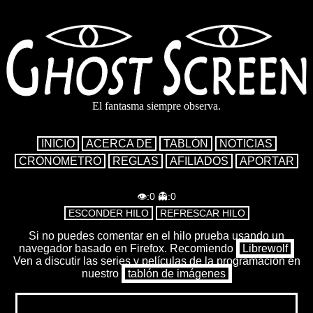
El fantasma siempre observa.
INICIO
ACERCA DE
TABLÓN
NOTICIAS
CRONOMETRO
REGLAS
AFILIADOS
APORTAR
👁:
0
👻:
0
ESCONDER HILO
REFRESCAR HILO
Si no puedes comentar en el hilo prueba usando un
navegador basado en Firefox. Recomiendo
Librewolf
Ven a discutir las series y películas de la programación en
nuestro
tablón de imágenes