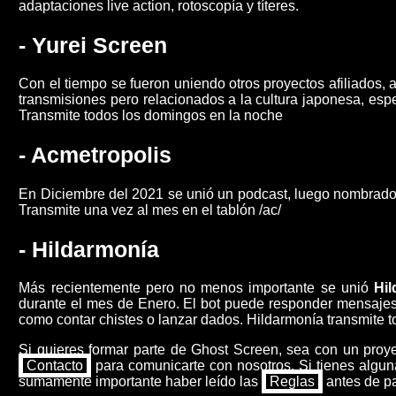
adaptaciones live action, rotoscopía y títeres.
- Yurei Screen
Con el tiempo se fueron uniendo otros proyectos afiliados, 
transmisiones pero relacionados a la cultura japonesa, esp
Transmite todos los domingos en la noche
- Acmetropolis
En Diciembre del 2021 se unió un podcast, luego nombra
Transmite una vez al mes en el tablón /ac/
- Hildarmonía
Más recientemente pero no menos importante se unió
Hi
durante el mes de Enero. El bot puede responder mensajes,
como contar chistes o lanzar dados. Hildarmonía transmite t
Si quieres formar parte de Ghost Screen, sea con un proye
Contacto
para comunicarte con nosotros. Si tienes alguna
súmamente importante haber leído las
Reglas
antes de pa