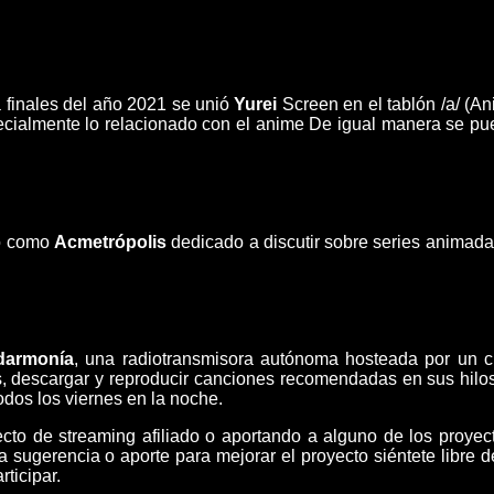
a finales del año 2021 se unió
Yurei
Screen en el tablón /a/ (An
ecialmente lo relacionado con el anime De igual manera se pued
do como
Acmetrópolis
dedicado a discutir sobre series animadas
ldarmonía
, una radiotransmisora autónoma hosteada por un c
 descargar y reproducir canciones recomendadas en sus hilos, 
odos los viernes en la noche.
cto de streaming afiliado o aportando a alguno de los proyec
 sugerencia o aporte para mejorar el proyecto siéntete libre de
rticipar.